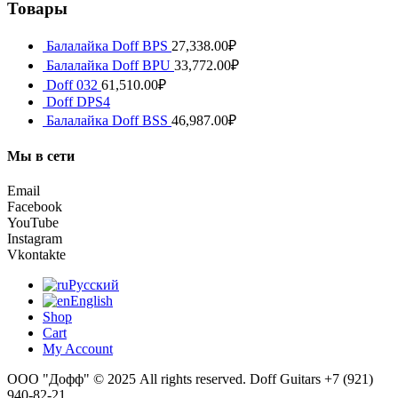
Товары
Балалайка Doff BPS
27,338.00
₽
Балалайка Doff BPU
33,772.00
₽
Doff 032
61,510.00
₽
Doff DPS4
Балалайка Doff BSS
46,987.00
₽
Мы в сети
Email
Facebook
YouTube
Instagram
Vkontakte
Русский
English
Shop
Cart
My Account
ООО "Дофф" © 2025 All rights reserved. Doff Guitars +7 (921)
940-82-21