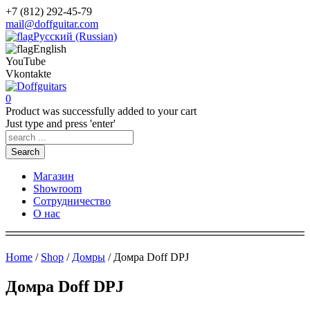
+7 (812) 292-45-79
mail@doffguitar.com
Русский (Russian)
English
YouTube
Vkontakte
0
Product
was successfully added to your cart
Just type and press 'enter'
Search
Магазин
Showroom
Сотрудничество
О нас
Home
/
Shop
/
Домры
/ Домра Doff DPJ
Домра Doff DPJ