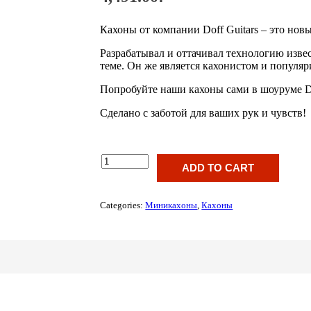
Кахоны от компании Doff Guitars – это новы
Разрабатывал и оттачивал технологию изв
теме. Он же является кахонистом и популяр
Попробуйте наши кахоны сами в шоуруме Do
Сделано с заботой для ваших рук и чувств!
SC-
ADD TO CART
01
quantity
Categories:
Миникахоны
,
Кахоны