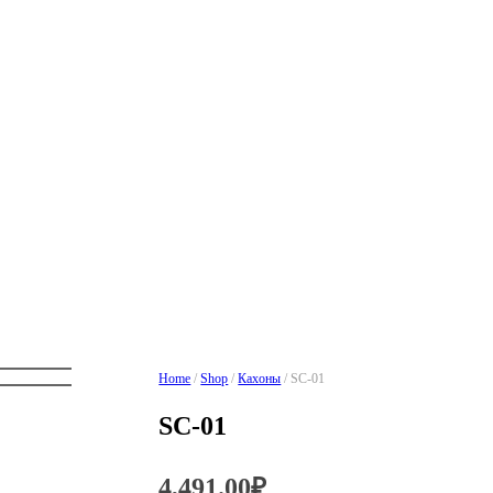
Home
/
Shop
/
Кахоны
/ SC-01
SC-01
4,491.00
₽