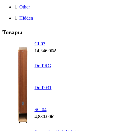
Other
Hidden
Товары
СL03
14,346.00
₽
Doff RG
Doff 031
SC-04
4,880.00
₽