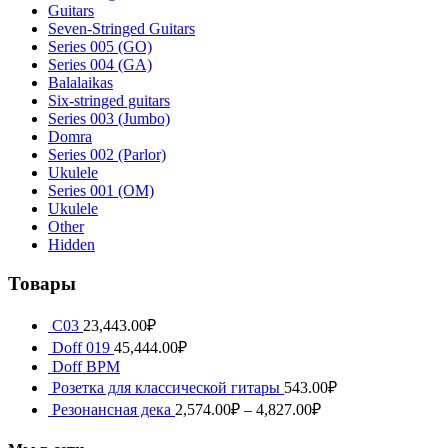
Guitars
Seven-Stringed Guitars
Series 005 (GO)
Series 004 (GA)
Balalaikas
Six-stringed guitars
Series 003 (Jumbo)
Domra
Series 002 (Parlor)
Ukulele
Series 001 (OM)
Ukulele
Other
Hidden
Товары
С03
23,443.00
₽
Doff 019
45,444.00
₽
Doff BPM
Розетка для классической гитары
543.00
₽
Резонансная дека
2,574.00
₽
–
4,827.00
₽