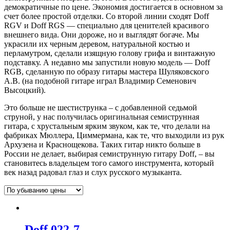
демократичные по цене. Экономия достигается в основном за
счет более простой отделки. Со второй линии сходят Doff
RGV и Doff RGS — специально для ценителей красивого
внешнего вида. Они дороже, но и выглядят богаче. Мы
украсили их черным деревом, натуральной костью и
перламутром, сделали изящную голову грифа и винтажную
подставку. А недавно мы запустили новую модель — Doff
RGB, сделанную по образу гитары мастера Шуляковского
А.В. (на подобной гитаре играл Владимир Семенович
Высоцкий).
Это больше не шестиструнка – с добавленной седьмой
струной, у нас получилась оригинальная семиструнная
гитара, с хрустальным ярким звуком, как те, что делали на
фабриках Мюллера, Циммермана, как те, что выходили из рук
Архузена и Краснощекова. Таких гитар никто больше в
России не делает, выбирая семиструнную гитару Doff, – вы
становитесь владельцем того самого инструмента, который
век назад радовал глаз и слух русского музыканта.
Doff 022-7