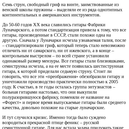
Семь струн, свободный гриф на винте, заимствованные из
венской школы пружины – выделяли ее из ряда однотипных
континентальных и американских инструментов.
До 50-60 годов XX века славились гитары Фабрики
Луначарского, а потом стандартизация привела к тому, что все
гитары, произведенные в СССР, стали похожи одна на
другую. Сначала у Луначарки исчезла узнаваемая талия, после
– стандартизировали гриф, который теперь стало невозможно
отличить ни от самарского, ни от ижевского, а в конце –
контрольным выстрелом – по всей стране установили
одинаковый размер мензуры. Все гитары стали близняшками,
семиструнка исчезла, а на ее месте появилась шестиструнная
гитара, к которой приделали седьмую струну. Стоит ли
говорить, что все эти «преображения» обезобразили гитару и
уничтожили производство практически полностью к 2005
году. К счастью, в те годы осталась группа энтузиастов –
больная гитарами настолько, что они выкупили
полуразорившуюся фабрику, поменяли ее название на
«Форест» и первое время выпускаемые гитары были среднего
качества, довольно похожие на старые луначарские.
И тут случился кризис. Именно тогда было суждено
возродиться прекрасной птице феникс – русской
семиструнной гитаре. Для нас встала задача придумать такие