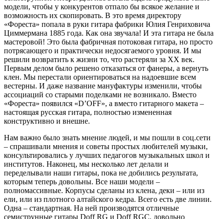
модели, чтобы у конкурентов отпало бы всякое желание и
возможность их скопировать. В это время директору
«Фореста» попала в руки гитара фабрики Юлия Генриховича
Циммермана 1885 года. Как она звучала! И эта гитара не была
мастеровой! Это была фабричная потоковая гитара, но просто
потрясающего и практически недосягаемого уровня. И мы
решили возвратить к жизни то, что растеряли за ХХ век.
Первым делом было решено отказаться от фанеры, а вернуть
клен. Мы перестали ориентироваться на надоевшие всем
вестерны. И даже название мануфактуры изменили, чтобы
ассоциаций со старыми поделками не возникало. Вместо
«Фореста» появился «D’OFF», а вместо гитарного макета –
настоящая русская гитара, полностью измененная
конструктивно и внешне.
Нам важно было знать мнение людей, и мы пошли в соц.сети
– спрашивали мнения и советы простых любителей музыки,
консультировались у лучших педагогов музыкальных школ и
институтов. Наконец, мы несколько лет делали и
переделывали наши гитары, пока не добились результата,
которым теперь довольны. Все наши модели –
полномассивные. Корпусы сделаны из клена, деки – или из
ели, или из плотного алтайского кедра. Всего есть две линии.
Одна – стандартная. На ней производятся отличные
семиструнные гитары Doff RG и Doff RGC, довольно