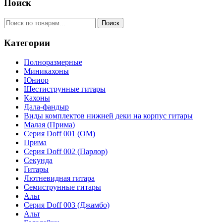
Поиск
Искать:
Поиск
Категории
Полноразмерные
Миникахоны
Юниор
Шестиструнные гитары
Кахоны
Дала-фандыр
Виды комплектов нижней деки на корпус гитары
Малая (Прима)
Серия Doff 001 (ОМ)
Прима
Серия Doff 002 (Парлор)
Секунда
Гитары
Лютневидная гитара
Семиструнные гитары
Альт
Серия Doff 003 (Джамбо)
Альт